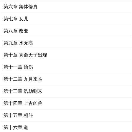
第六章 集体修真
第七章 女儿
第八章 改变
第九章 水无痕
第十章 真命天子出现
第十一章 治伤
第十二章 九月来临
第十三章 浩劫到来
第十四章 上古凶兽
第十五章 相斗
第十六章 道