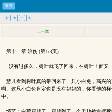
返回
字:
大
中
小
上一章
第十一章 治伤 (第1/3页)
没有过多久，树叶就飞了回来，在树叶上面又一
慧儿看到树叶真的带回来了一只小白兔，高兴的
啊。这只小白兔肯定也是没有妈妈的，你看他的样
中。
情节：白荷穿越了，穿越到了一个天劫被雷劈死