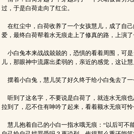
过，于是白荷走向了红尘。
在红尘中，白荷收养了一个女孩慧儿，成了自己
爱，最终白荷帮着水无痕走上了修真的路，上演了
小白兔本来战战兢兢的，恐惧的看着周围，可是
儿，那眼神中流露出柔弱的，亲近的感觉，这让慧
摆着小白兔，慧儿笑了好久终于给小白兔去了一个
听到了这名字，不要说是白荷了，就连水无痕也
拉到了，忍不住有呻吟了起来，看着额水无痕可怜
慧儿抱着自己的小白一指水哦无痕：“以后可不能
自己给自己找罪受吗？再说列，伤得那么重还能笑