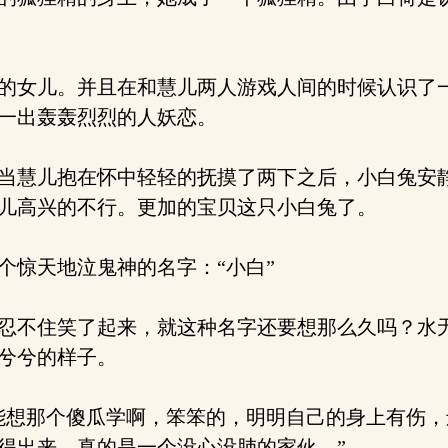
的女儿。并且在和慧儿两人游戏人间的时候认识了
一出轰轰烈烈的人妖恋。
当慧儿抱在怀中轻轻的抚摸了两下之后，小白兔安
儿高兴的不行。更加的宝贝这只小白兔了。
惊天地泣鬼神的名字：“小白”
忍不住笑了起来，就这种名字还要想那么久吗？水
兮兮的样子。
想那个傻瓜学啊，笨笨的，明明自己的身上有伤，
得出来，真的是一个没心没肺的家伙。”