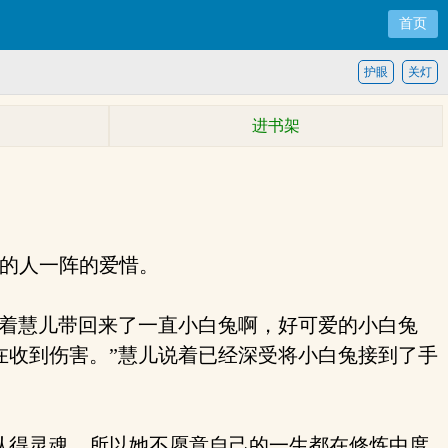
首页
护眼
关灯
进书架
的人一阵的爱惜。
着慧儿带回来了一直小白兔啊，好可爱的小白兔
在收到伤害。”慧儿说着已经深受将小白兔接到了手
认得灵魂，所以她不愿意自己的一生都在修炼中度