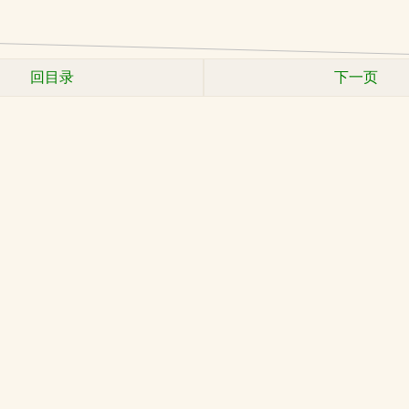
回目录
下一页