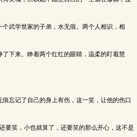
一个武学世家的子弟，水无痕。两个人相识，相
静了下来。睁着两个红红的眼睛，温柔的盯着慧
无痕忘记了自己的身上有伤，这一笑，让他的伤口
还要笑，小也就算了，还要笑的那么开心，这不是