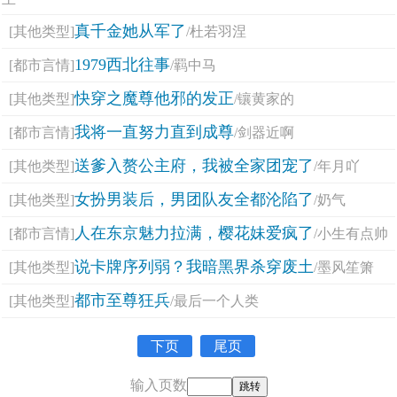
真千金她从军了
[其他类型]
/杜若羽涅
1979西北往事
[都市言情]
/羁中马
快穿之魔尊他邪的发正
[其他类型]
/镶黄家的
我将一直努力直到成尊
[都市言情]
/剑器近啊
送爹入赘公主府，我被全家团宠了
[其他类型]
/年月吖
女扮男装后，男团队友全都沦陷了
[其他类型]
/奶气
人在东京魅力拉满，樱花妹爱疯了
[都市言情]
/小生有点帅
说卡牌序列弱？我暗黑界杀穿废土
[其他类型]
/墨风笙箫
都市至尊狂兵
[其他类型]
/最后一个人类
下页
尾页
输入页数