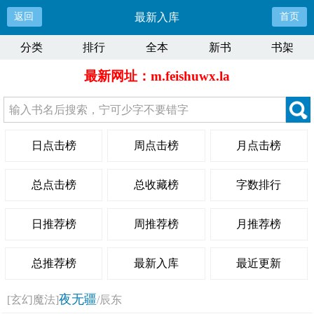
返回
最新入库
首页
分类
排行
全本
新书
书架
最新网址：m.feishuwx.la
日点击榜
周点击榜
月点击榜
总点击榜
总收藏榜
字数排行
日推荐榜
周推荐榜
月推荐榜
总推荐榜
最新入库
最近更新
夜无疆
[玄幻魔法]
/辰东