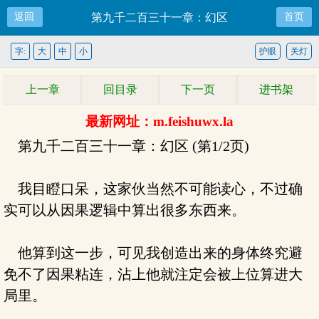
返回
第九千二百三十一章：幻区
首页
字:
大
中
小
护眼
关灯
上一章
回目录
下一页
进书架
最新网址：m.feishuwx.la
第九千二百三十一章：幻区 (第1/2页)
我目瞪口呆，这家伙当然不可能读心，不过确
实可以从因果逻辑中算出很多东西来。
他算到这一步，可见我创造出来的身体终究避
免不了因果粘连，沾上他就注定会被上位算进大
局里。