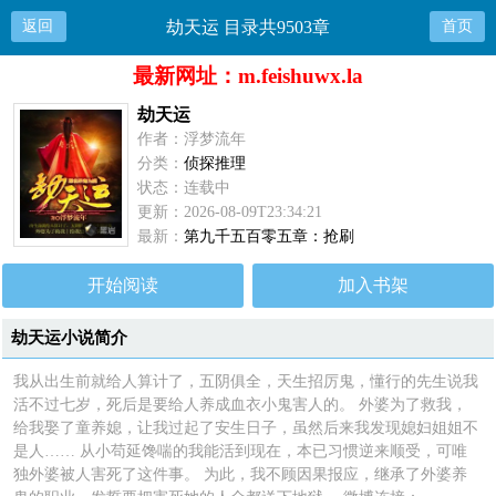
返回
劫天运 目录共9503章
首页
最新网址：m.feishuwx.la
劫天运
作者：浮梦流年
分类：
侦探推理
状态：连载中
更新：2026-08-09T23:34:21
最新：
第九千五百零五章：抢刷
开始阅读
加入书架
劫天运小说简介
我从出生前就给人算计了，五阴俱全，天生招厉鬼，懂行的先生说我
活不过七岁，死后是要给人养成血衣小鬼害人的。 外婆为了救我，
给我娶了童养媳，让我过起了安生日子，虽然后来我发现媳妇姐姐不
是人…… 从小苟延馋喘的我能活到现在，本已习惯逆来顺受，可唯
独外婆被人害死了这件事。 为此，我不顾因果报应，继承了外婆养