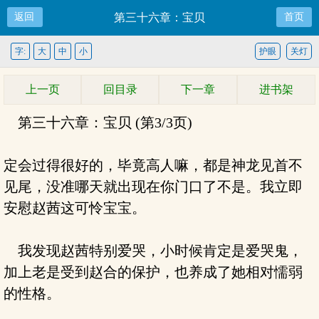
返回
第三十六章：宝贝
首页
字:
大
中
小
护眼
关灯
上一页
回目录
下一章
进书架
第三十六章：宝贝 (第3/3页)
定会过得很好的，毕竟高人嘛，都是神龙见首不
见尾，没准哪天就出现在你门口了不是。我立即
安慰赵茜这可怜宝宝。
我发现赵茜特别爱哭，小时候肯定是爱哭鬼，
加上老是受到赵合的保护，也养成了她相对懦弱
的性格。