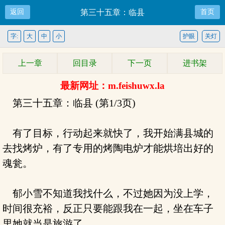
返回
第三十五章：临县
首页
字:
大
中
小
护眼
关灯
上一章
回目录
下一页
进书架
最新网址：m.feishuwx.la
第三十五章：临县 (第1/3页)
有了目标，行动起来就快了，我开始满县城的
去找烤炉，有了专用的烤陶电炉才能烘培出好的
魂瓮。
郁小雪不知道我找什么，不过她因为没上学，
时间很充裕，反正只要能跟我在一起，坐在车子
里她就当是旅游了。