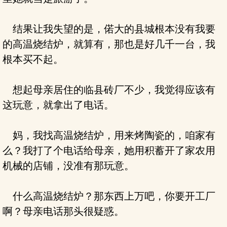
结果让我失望的是，偌大的县城根本没有我要
的高温烧结炉，就算有，那也是好几千一台，我
根本买不起。
想起母亲居住的临县砖厂不少，我觉得应该有
这玩意，就拿出了电话。
妈，我找高温烧结炉，用来烤陶瓷的，咱家有
么？我打了个电话给母亲，她用积蓄开了家农用
机械的店铺，没准有那玩意。
什么高温烧结炉？那东西上万吧，你要开工厂
啊？母亲电话那头很疑惑。