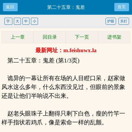
返回
第二十五章：鬼差
首页
字:
大
中
小
护眼
关灯
上一章
回目录
下一页
进书架
最新网址：m.feishuwx.la
第二十五章：鬼差 (第1/3页)
诡异的一幕让所有在场的人目瞪口呆，赵家做
风水这么多年，什么东西没见过，但眼前的景象
还是让他们半响说不出来。
赵老头眼珠子上翻得只剩下白色，瘦的竹竿一
样手指状若鸡爪，像是索命一样的乱颤。