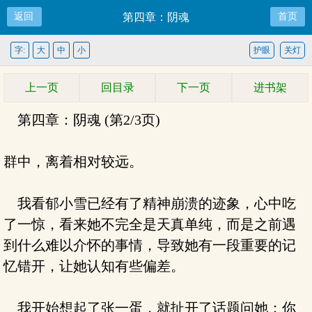
返回
第四章：阴魂
首页
字:
大
中
小
护眼
关灯
上一页
回目录
下一页
进书架
第四章：阴魂 (第2/3页)
群中，离着相对较远。
我看郁小雪已经有了精神崩溃的迹象，心中吃
了一惊，看来她不完全是天真单纯，而是之前遇
到什么难以介怀的事情，导致她有一段重要的记
忆错开，让她认知有些偏差。
我开始想起了张一蛋，就扯开了话题问她：你