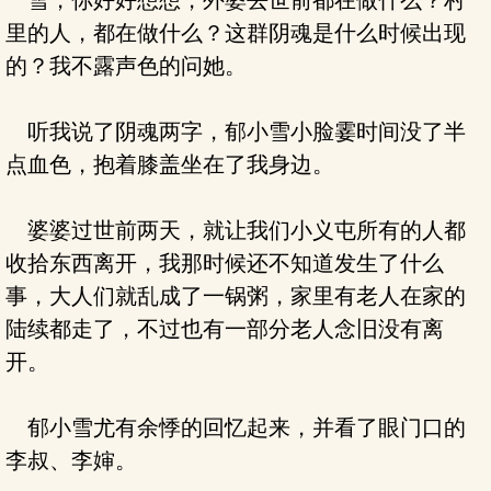
雪，你好好想想，外婆去世前都在做什么？村
里的人，都在做什么？这群阴魂是什么时候出现
的？我不露声色的问她。
听我说了阴魂两字，郁小雪小脸霎时间没了半
点血色，抱着膝盖坐在了我身边。
婆婆过世前两天，就让我们小义屯所有的人都
收拾东西离开，我那时候还不知道发生了什么
事，大人们就乱成了一锅粥，家里有老人在家的
陆续都走了，不过也有一部分老人念旧没有离
开。
郁小雪尤有余悸的回忆起来，并看了眼门口的
李叔、李婶。