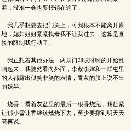
着，没准一会也要报销在这了。
我几乎想要去把门关上，可我根本不能离开原
地，媳妇姐姐紧紧拽着我不让我过去，这算是直
接的限制我行动了。
我正想着其他办法，两扇门却吱呀呀的开始乱
响起来，我陡然看向外面，李叔李婶和一群屯里
的人都露出似笑非笑的表情，青灰的脸上说不出
的妖异。
烧香！看着灰盆里的最后一根香烧完，我赶紧
让郁小雪让香继续燃烧下去，至少要撑到明天天
亮再说。