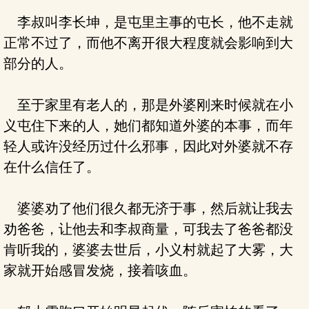
李叔叫李长坤，是屯里主事的屯长，他不走就
正常不过了，而他不离开很大程度就会影响到大
部分的人。
至于家里有老人的，那是外婆刚来时候就在小
义屯住下来的人，她们都知道外婆的本事，而年
轻人或许没经历过什么邪事，因此对外婆就不存
在什么信任了。
婆婆劝了他们很久都无济于事，然后就让我去
劝爸爸，让他去和李叔商量，可我去了爸爸都没
肯听我的，婆婆去世后，小义村就起了大雾，大
家就开始感冒发烧，接着咳血。