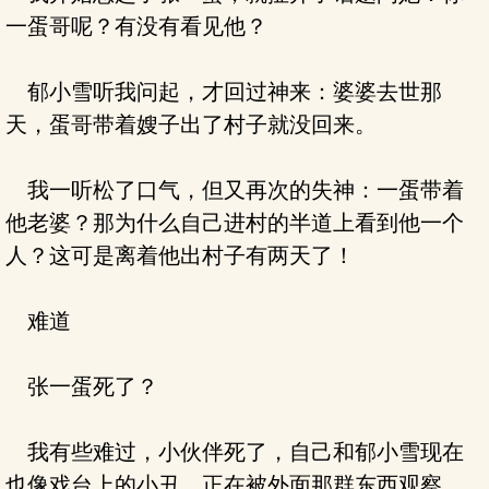
一蛋哥呢？有没有看见他？
郁小雪听我问起，才回过神来：婆婆去世那
天，蛋哥带着嫂子出了村子就没回来。
我一听松了口气，但又再次的失神：一蛋带着
他老婆？那为什么自己进村的半道上看到他一个
人？这可是离着他出村子有两天了！
难道
张一蛋死了？
我有些难过，小伙伴死了，自己和郁小雪现在
也像戏台上的小丑，正在被外面那群东西观察