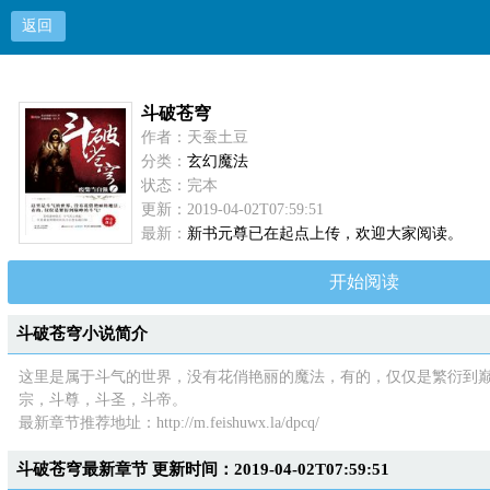
返回
斗破苍穹
作者：天蚕土豆
分类：
玄幻魔法
状态：完本
更新：2019-04-02T07:59:51
最新：
新书元尊已在起点上传，欢迎大家阅读。
开始阅读
斗破苍穹小说简介
这里是属于斗气的世界，没有花俏艳丽的魔法，有的，仅仅是繁衍到巅峰
宗，斗尊，斗圣，斗帝。
最新章节推荐地址：
http://m.feishuwx.la/dpcq/
斗破苍穹最新章节 更新时间：2019-04-02T07:59:51