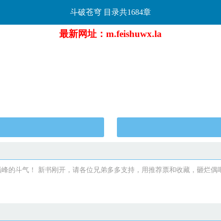
斗破苍穹 目录共1684章
最新网址：m.feishuwx.la
的斗气！ 新书刚开，请各位兄弟多多支持，用推荐票和收藏，砸烂偶吧.