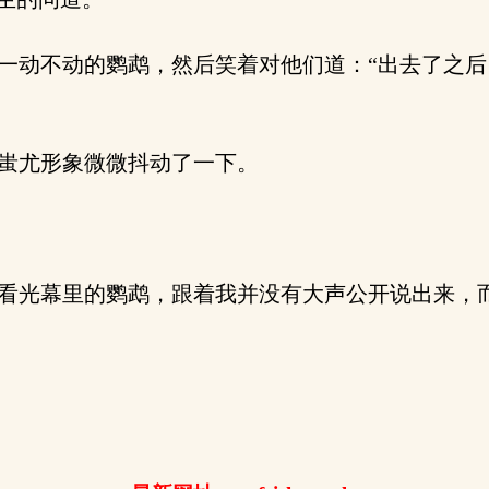
一动不动的鹦鹉，然后笑着对他们道：“出去了之后
蚩尤形象微微抖动了一下。
看光幕里的鹦鹉，跟着我并没有大声公开说出来，