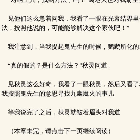
见他们这么急着问我，我看了一眼在光幕结界里
法，按照他说的，可能能够解决这个家伙吧！”
我注意到，当我提起鬼先生的时候，鹦鹉所化的
“真的假的？是什么方法？”秋灵问道。
见秋灵这么好奇，我看了一眼秋灵，然后又看了
我按照鬼先生的意思寻找九幽魔火的事儿
等我说完了之后，秋灵就皱着眉头对我道
（本章未完，请点击下一页继续阅读）