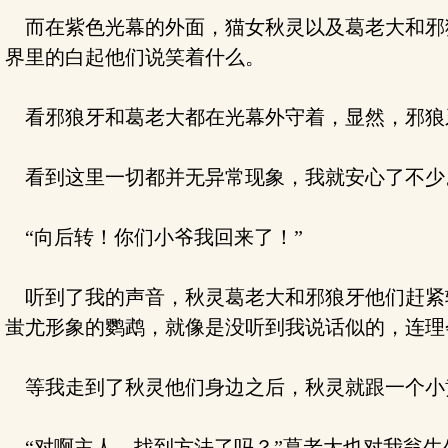
而在紫色光幕的外面，猫女秋灵以及葛老大和邪
界里的白起他们说笑着什么。
看邪狼牙和葛老大都在光幕外守着，显然，邪狼
看到这里一切都并无异常现象，我就安心了不少
“向后转！你们小爷我回来了！”
听到了我的声音，秋灵葛老大和邪狼牙他们赶紧
蚩尤形象的鹦鹉，就像是没听到我说话似的，连理
等我走到了秋灵他们身边之后，秋灵就跟一个小黄
“对啊主人，找到方法了吗？”葛老大也对我翁生