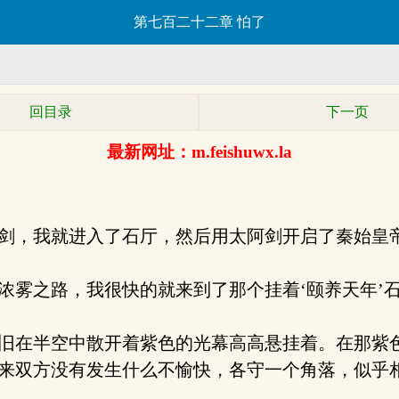
第七百二十二章 怕了
回目录
下一页
最新网址：m.feishuwx.la
剑，我就进入了石厅，然后用太阿剑开启了秦始皇
雾之路，我很快的就来到了那个挂着‘颐养天年’
旧在半空中散开着紫色的光幕高高悬挂着。在那紫
来双方没有发生什么不愉快，各守一个角落，似乎