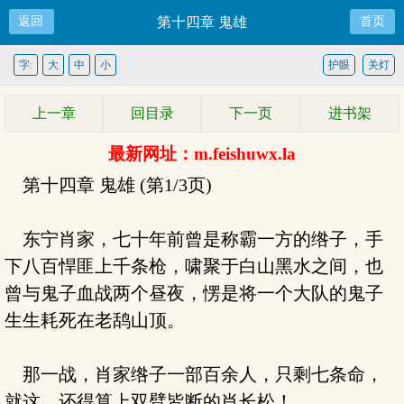
返回
第十四章 鬼雄
首页
字:
大
中
小
护眼
关灯
上一章
回目录
下一页
进书架
最新网址：m.feishuwx.la
第十四章 鬼雄 (第1/3页)
东宁肖家，七十年前曾是称霸一方的绺子，手
下八百悍匪上千条枪，啸聚于白山黑水之间，也
曾与鬼子血战两个昼夜，愣是将一个大队的鬼子
生生耗死在老鸹山顶。
那一战，肖家绺子一部百余人，只剩七条命，
就这，还得算上双臂皆断的肖长松！