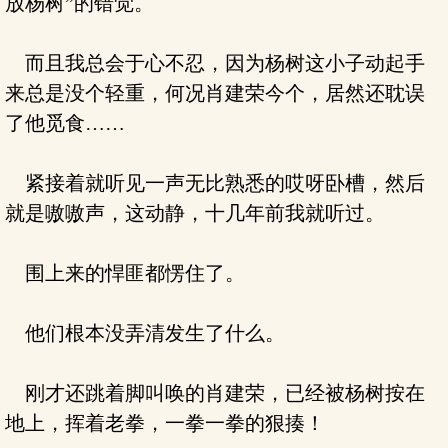
放杨树”的错觉。
而且我总会于心不忍，因为杨树这小子动起手
来总是没个轻重，何况肖建荣今个，居然还耽误
了他觅食……
紧接着就听见一声无比熟悉的哎呀卧槽，然后
就是嗷嗷声，这动静，十几年前我就听过。
围上来的悍匪都愣住了。
他们根本没弄清发生了什么。
刚才还跳着脚叫唤的肖建荣，已经被杨树按在
地上，挥着老拳，一拳一拳的狠揍！