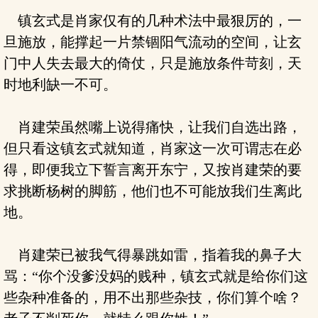
镇玄式是肖家仅有的几种术法中最狠厉的，一
旦施放，能撑起一片禁锢阳气流动的空间，让玄
门中人失去最大的倚仗，只是施放条件苛刻，天
时地利缺一不可。
肖建荣虽然嘴上说得痛快，让我们自选出路，
但只看这镇玄式就知道，肖家这一次可谓志在必
得，即便我立下誓言离开东宁，又按肖建荣的要
求挑断杨树的脚筋，他们也不可能放我们生离此
地。
肖建荣已被我气得暴跳如雷，指着我的鼻子大
骂：“你个没爹没妈的贱种，镇玄式就是给你们这
些杂种准备的，用不出那些杂技，你们算个啥？