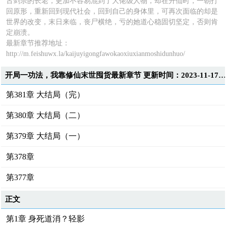
古剑宗的长老，更加不容易混到了大佬级人物，却在升仙时，一朝打
回原形，重新回到现代社会，回到自己的身体里，可再次面临的却是
世界的改变，末日来临，丧尸横绝，亏的她道心稳固切坚定，否则肯
定崩溃。
最新章节推荐地址：
http://m.feishuwx.la/kaijuyigongfawokaoxiuxianmoshidunhuo/
开局一功法，我靠修仙末世囤货最新章节 更新时间：2023-11-17T02:12:0
第381章 大结局（完）
第380章 大结局（二）
第379章 大结局（一）
第378章
第377章
正文
第1章 身死道消？轻影