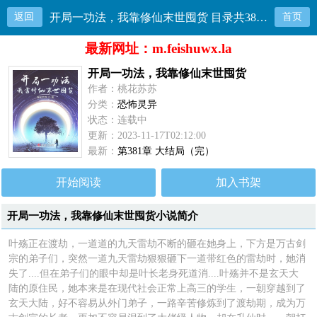
返回
开局一功法，我靠修仙末世囤货 目录共381章
首页
最新网址：m.feishuwx.la
开局一功法，我靠修仙末世囤货
作者：桃花苏苏
分类：
恐怖灵异
状态：连载中
更新：2023-11-17T02:12:00
最新：
第381章 大结局（完）
开始阅读
加入书架
开局一功法，我靠修仙末世囤货小说简介
叶殇正在渡劫，一道道的九天雷劫不断的砸在她身上，下方是万古剑
宗的弟子们，突然一道九天雷劫狠狠砸下一道带红色的雷劫时，她消
失了....但在弟子们的眼中却是叶长老身死道消....叶殇并不是玄天大
陆的原住民，她本来是在现代社会正常上高三的学生，一朝穿越到了
玄天大陆，好不容易从外门弟子，一路辛苦修炼到了渡劫期，成为万