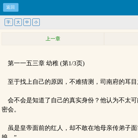
返回
字:
大
中
小
上一章
第一一五三章 幼稚 (第1/3页)
至于找上自己的原因，不难猜测，司南府的耳目
会不会是知道了自己的真实身份？他认为不太可
密会。
虽是皇帝面前的红人，却不敢在地母亲传弟子面前
娘。”