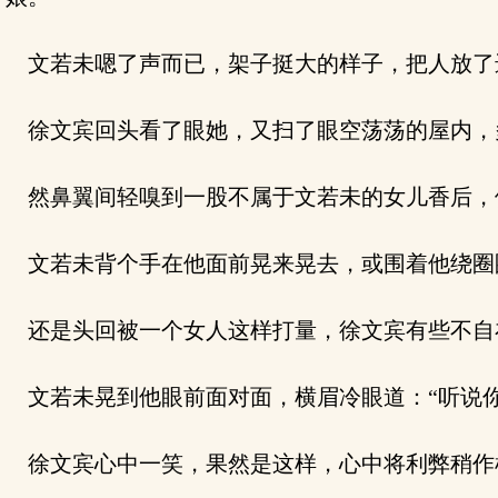
文若未嗯了声而已，架子挺大的样子，把人放了
徐文宾回头看了眼她，又扫了眼空荡荡的屋内，
然鼻翼间轻嗅到一股不属于文若未的女儿香后，
文若未背个手在他面前晃来晃去，或围着他绕圈
还是头回被一个女人这样打量，徐文宾有些不自在
文若未晃到他眼前面对面，横眉冷眼道：“听说你
徐文宾心中一笑，果然是这样，心中将利弊稍作梳