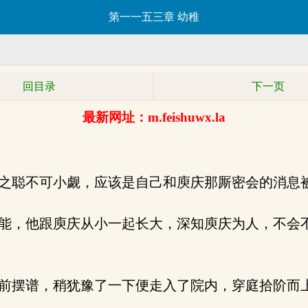
第一一五三章 幼稚
回目录
下一页
最新网址：m.feishuwx.la
之聪不可小觑，应该是自己和庾庆那厮密会的消息
能，他跟庾庆从小一起长大，深知庾庆为人，不会
摆谱，稍犹豫了一下便走入了院内，穿庭拾阶而上