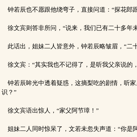
钟若辰也不愿跟他绕弯子，直接问道：“探花郎跟
徐文宾则答非所问，“说来，我们已有二十多年未
此话出，姐妹二人皆意外，钟若辰略皱眉，“二十
徐文宾：“其实我也不记得了，是听我父亲说的，
钟若辰眸光中透着疑惑，这摘梨吃的剧情，听家里
识？”
徐文宾语出惊人，“家父阿节璋！”
姐妹二人同时惊呆了，文若未忽失声道：“你是阿