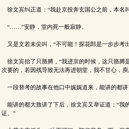
徐文宾纠正道：“我赴京投奔玄国公之前，本名叫
“……”安静，堂内死一般寂静。
又是文若未尖叫，“不可能！探花郎是一步步考出
徐文宾抬了只胳膊，“我进京的时候，这只胳膊是
次要的，若因残导致无法再进朝堂，我不甘心，庾
一段替考的故事在他口中娓娓道来，能讲的都讲
能讲的都大致讲了下后，徐文宾又举证道：“我
证。”