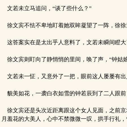
文若未立马追问，“谈了些什么？”
徐文宾不怯不卑地盯着她双眸凝望了一阵，徐徐道
这答案实在是太出乎人意料了，文若未瞬间瞪大了
徐文宾则盯向了静悄悄的里间，唤了声，“钟姑娘
文若未一怔，又意外了一把，眼前这人屡屡有出
貌美如花，一袭白衣如雪的钟若辰到了二人跟前，
徐文宾还是头次近距离跟这个女人见面，之前京
月羞花的大美人，心中不禁微微一叹，拱手行礼，