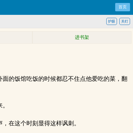
首页
护眼
关灯
进书架
外面的饭馆吃饭的时候都忍不住点他爱吃的菜，翻
来。
声，在这个时刻显得这样讽刺。